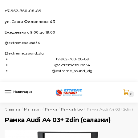
Skip to navigation
Skip to content
+7-962-760-08-89
ул. Саши Филиппова 43
Ежедневно с 9:00 до 19:00
@extremesound34
@extreme_sound_vlg
+7-962-760-08-89
@extremesound34
@extreme_sound_vlg
Навигация
0
Главная
Магазин
Рамки
Рамки Intro
Рамка Audi A4 03+ 2din (с
/
/
/
/
Рамка Audi A4 03+ 2din (салазки)