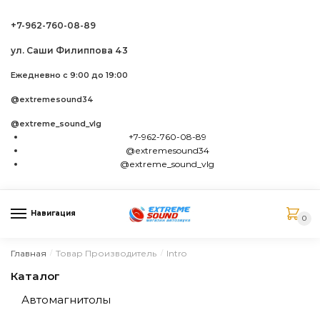
Skip to navigation
Skip to content
+7-962-760-08-89
ул. Саши Филиппова 43
Ежедневно с 9:00 до 19:00
@extremesound34
@extreme_sound_vlg
+7-962-760-08-89
@extremesound34
@extreme_sound_vlg
Навигация
0
Главная
Товар Производитель
Intro
/
/
Каталог
Автомагнитолы