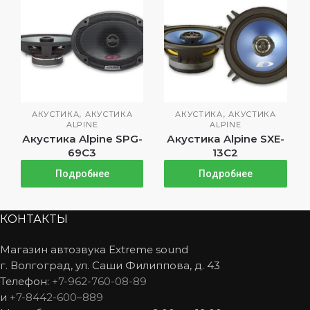
,
,
АКУСТИКА
АКУСТИКА
АКУСТИКА
АКУСТИКА
ALPINE
ALPINE
Акустика Alpine SPG-
Акустика Alpine SXE-
69C3
13C2
Подробнее
Подробнее
КОНТАКТЫ
Магазин автозвука Extreme sound
г. Волгоград, ул. Саши Филиппова, д. 43
Телефон:
+7-962-760-08-89
и
+7-8442-600–889