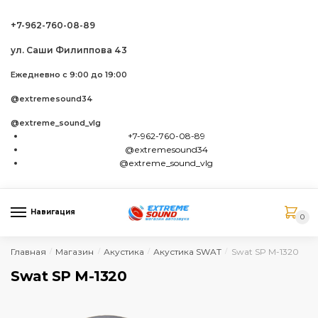
Skip to navigation
Skip to content
+7-962-760-08-89
ул. Саши Филиппова 43
Ежедневно с 9:00 до 19:00
@extremesound34
@extreme_sound_vlg
+7-962-760-08-89
@extremesound34
@extreme_sound_vlg
Навигация
0
Главная
Магазин
Акустика
Акустика SWAT
Swat SP M-1320
/
/
/
/
Swat SP M-1320