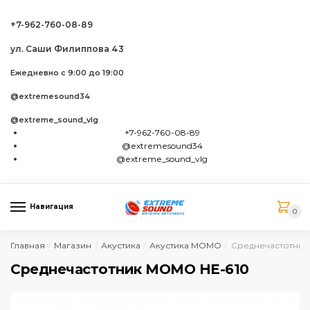
Skip to navigation
Skip to content
+7-962-760-08-89
ул. Саши Филиппова 43
Ежедневно с 9:00 до 19:00
@extremesound34
@extreme_sound_vlg
+7-962-760-08-89
@extremesound34
@extreme_sound_vlg
Навигация
0
Главная
Магазин
Акустика
Акустика MOMO
Среднечастотник
/
/
/
/
Среднечастотник MOMO HE-610