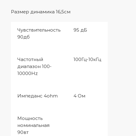
Размер динамика 16,5см
Чувствительность
95 дБ
90дб
Частотный
100Гц-10кГц
диапазон 100-
10000Н
z
Импеданс 4
ohm
4 Ом
Мощность
номинальная
90вт