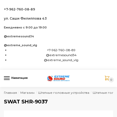
Skip to navigation
Skip to content
+7-962-760-08-89
ул. Саши Филиппова 43
Ежедневно с 9:00 до 19:00
@extremesound34
@extreme_sound_vlg
+7-962-760-08-89
@extremesound34
@extreme_sound_vlg
Навигация
0
Главная
Магазин
Штатные головные устройства
Штатные голо
/
/
/
SWAT SHR-9037