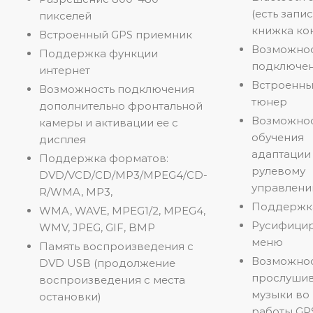
(есть запи
пикселей
книжка ко
Встроенный GPS приемник
Возможно
Поддержка функции
подключен
интернет
Встроенн
Возможность подключения
тюнер
дополнительно фронтальной
Возможно
камеры и активации ее с
обучения
дисплея
адаптации
Поддержка форматов:
рулевому
DVD/VCD/CD/MP3/MPEG4/CD-
управлен
R/WMA, MP3,
Поддержк
WMA, WAVE, MPEG1/2, MPEG4,
Русифици
WMV, JPEG, GIF, BMP
меню
Память воспроизведения с
Возможно
DVD USB (продолжение
прослуши
воспроизведения с места
музыки во
остановки)
работы GP