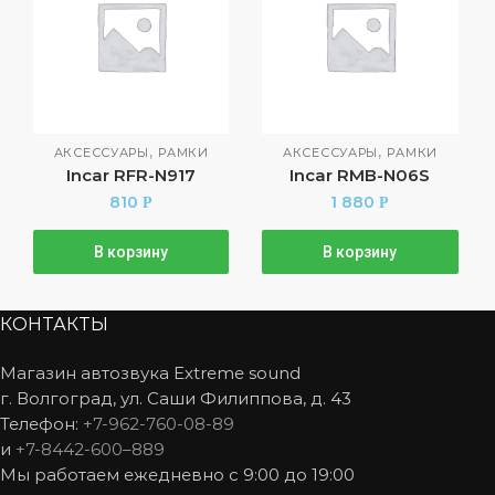
,
,
АКСЕССУАРЫ
РАМКИ
АКСЕССУАРЫ
РАМКИ
Incar RFR-N917
Incar RMB-N06S
810
1 880
Р
Р
В корзину
В корзину
КОНТАКТЫ
Магазин автозвука Extreme sound
г. Волгоград, ул. Саши Филиппова, д. 43
Телефон:
+7-962-760-08-89
и
+7-8442-600–889
Мы работаем ежедневно с 9:00 до 19:00