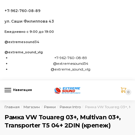
Skip to navigation
Skip to content
+7-962-760-08-89
ул. Саши Филиппова 43
Ежедневно с 9:00 до 19:00
@extremesound34
@extreme_sound_vlg
+7-962-760-08-89
@extremesound34
@extreme_sound_vlg
Навигация
0
Главная
Магазин
Рамки
Рамки Intro
Рамка VW Touareg 03+, Mult
/
/
/
/
Рамка VW Touareg 03+, Multivan 03+,
Transporter T5 04+ 2DIN (крепеж)