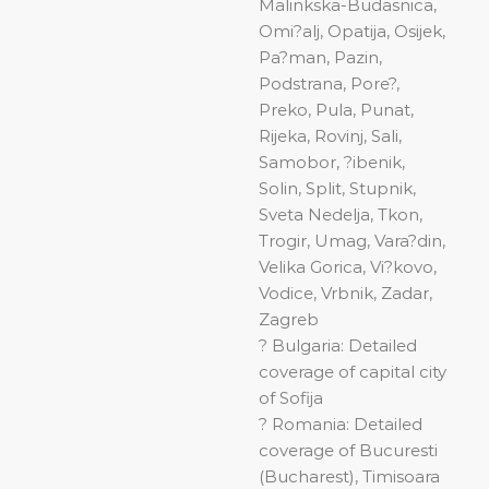
Malinkska-Budasnica,
Omi?alj, Opatija, Osijek,
Pa?man, Pazin,
Podstrana, Pore?,
Preko, Pula, Punat,
Rijeka, Rovinj, Sali,
Samobor, ?ibenik,
Solin, Split, Stupnik,
Sveta Nedelja, Tkon,
Trogir, Umag, Vara?din,
Velika Gorica, Vi?kovo,
Vodice, Vrbnik, Zadar,
Zagreb
? Bulgaria: Detailed
coverage of capital city
of Sofija
? Romania: Detailed
coverage of Bucuresti
(Bucharest), Timisoara