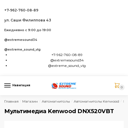
Skip to navigation
Skip to content
+7-962-760-08-89
ул. Саши Филиппова 43
Ежедневно с 9:00 до 19:00
@extremesound34
@extreme_sound_vlg
+7-962-760-08-89
@extremesound34
@extreme_sound_vlg
Навигация
0
Главная
Магазин
Автомагнитолы
Автомагнитолы Kenwood
Му
/
/
/
/
Мультимедиа Kenwood DNX520VBT