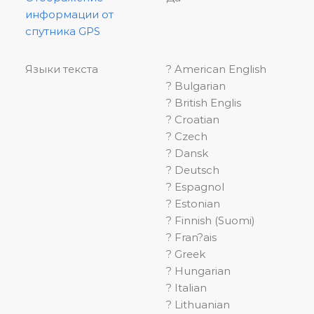
информации от
спутника GPS
Языки текста
? American English
? Bulgarian
? British Englis
? Croatian
? Czech
? Dansk
? Deutsch
? Espagnol
? Estonian
? Finnish (Suomi)
? Fran?ais
? Greek
? Hungarian
? Italian
? Lithuanian