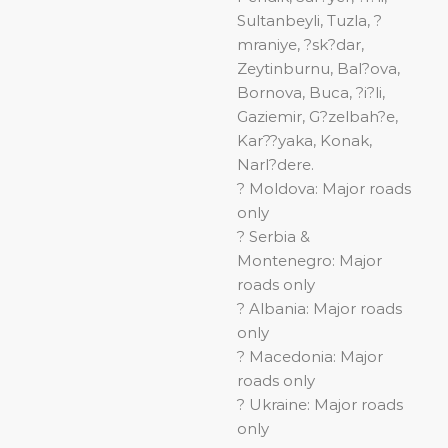
Sultanbeyli, Tuzla, ?
mraniye, ?sk?dar,
Zeytinburnu, Bal?ova,
Bornova, Buca, ?i?li,
Gaziemir, G?zelbah?e,
Kar??yaka, Konak,
Narl?dere.
? Moldova: Major roads
only
? Serbia &
Montenegro: Major
roads only
? Albania: Major roads
only
? Macedonia: Major
roads only
? Ukraine: Major roads
only