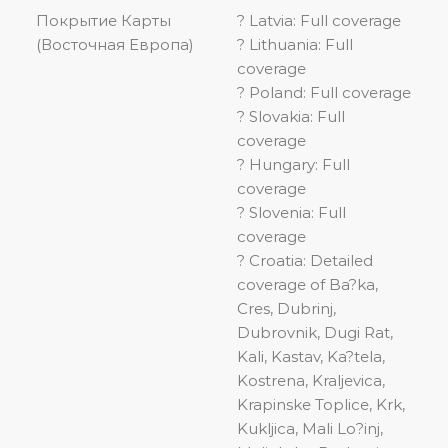
Покрытие Карты
? Latvia: Full coverage
(Восточная Европа)
? Lithuania: Full
coverage
? Poland: Full coverage
? Slovakia: Full
coverage
? Hungary: Full
coverage
? Slovenia: Full
coverage
? Croatia: Detailed
coverage of Ba?ka,
Cres, Dubrinj,
Dubrovnik, Dugi Rat,
Kali, Kastav, Ka?tela,
Kostrena, Kraljevica,
Krapinske Toplice, Krk,
Kukljica, Mali Lo?inj,