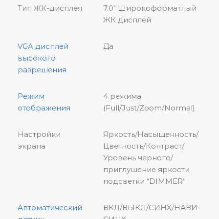
Тип ЖК-дисплея
7.0″ Широкоформатный
ЖК дисплей
VGA дисплей
Да
высокого
разрешения
Режим
4 режима
отображения
(Full/Just/Zoom/Normal)
Настройки
Яркость/Насыщенность/
экрана
Цветность/Контраст/
Уровень черного/
приглушение яркости
подсветки “DIMMER”
Автоматический
ВКЛ/ВЫКЛ/СИНХ/НАВИ-