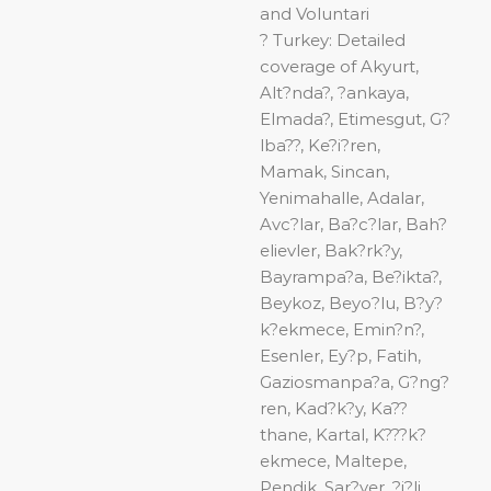
and Voluntari
? Turkey: Detailed
coverage of Akyurt,
Alt?nda?, ?ankaya,
Elmada?, Etimesgut, G?
lba??, Ke?i?ren,
Mamak, Sincan,
Yenimahalle, Adalar,
Avc?lar, Ba?c?lar, Bah?
elievler, Bak?rk?y,
Bayrampa?a, Be?ikta?,
Beykoz, Beyo?lu, B?y?
k?ekmece, Emin?n?,
Esenler, Ey?p, Fatih,
Gaziosmanpa?a, G?ng?
ren, Kad?k?y, Ka??
thane, Kartal, K???k?
ekmece, Maltepe,
Pendik, Sar?yer, ?i?li,