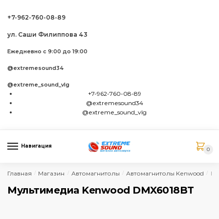
Skip to navigation
Skip to content
+7-962-760-08-89
ул. Саши Филиппова 43
Ежедневно с 9:00 до 19:00
@extremesound34
@extreme_sound_vlg
+7-962-760-08-89
@extremesound34
@extreme_sound_vlg
Навигация
0
Главная
Магазин
Автомагнитолы
Автомагнитолы Kenwood
Му
/
/
/
/
Мультимедиа Kenwood DMX6018BT