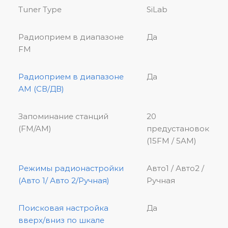
Tuner Type
SiLab
Радиоприем в диапазоне
Да
FМ
Радиоприем в диапазоне
Да
АМ (СВ/ДВ)
Запоминание станций
20
(FM/AM)
предустановок
(15FM / 5AM)
Режимы радионастройки
Авто1 / Авто2 /
(Авто 1/ Авто 2/Ручная)
Ручная
Поисковая настройка
Да
вверх/вниз по шкале