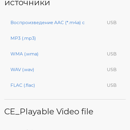
источники
Воспроизведение AAC (*.m4a) c
USB
MP3 (.mp3)
WMA (.wma)
USB
WAV (.wav)
USB
FLAC (.flac)
USB
CE_Playable Video file