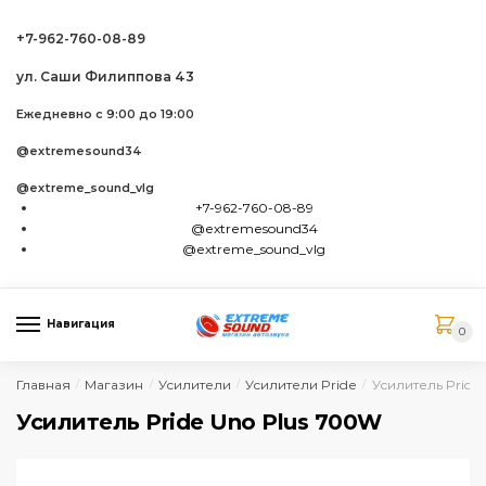
Skip to navigation
Skip to content
+7-962-760-08-89
ул. Саши Филиппова 43
Ежедневно с 9:00 до 19:00
@extremesound34
@extreme_sound_vlg
+7-962-760-08-89
@extremesound34
@extreme_sound_vlg
Навигация
0
Главная
Магазин
Усилители
Усилители Pride
Усилитель Pride
/
/
/
/
Усилитель Pride Uno Plus 700W