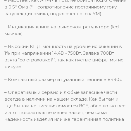
– Работает, как АК-47 в 1 ом, не боится подключения
в 0,5* Ома (* – сопротивление постоянному току
катушек динамика, подключенного к УМ).
– Индикация клипа на выносном регуляторе (led
маячок)
– Высокий КПД, мощность на уровне искажений в
1% при напряжении 14,4В ~750Вт. Заявка 700Вт
взята “со страховкой”, так как пустые цифры мы не
рисуем.
– Компактный размер и гуманный ценник в 8490р
– Оперативный сервис и любые запасные части
всегда в наличии на нашем складе. Как бы там и
где бы там не писали: ломается ВСЕ, абсолютно все,
и этот показатель не менее важен, чем сама
надежность изделия или же гарантийная политика