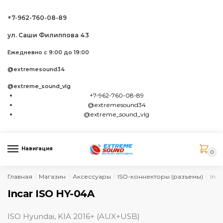
Skip to navigation
Skip to content
+7-962-760-08-89
ул. Саши Филиппова 43
Ежедневно с 9:00 до 19:00
@extremesound34
@extreme_sound_vlg
+7-962-760-08-89
@extremesound34
@extreme_sound_vlg
Навигация
0
Главная
Магазин
Аксессуары
ISO-коннекторы (разъемы)
Inca
/
/
/
/
Incar ISO HY-04A
ISO Hyundai, KIA 2016+ (AUX+USB)